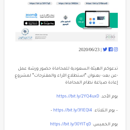
| 2020/06/23
تدعوكم الهيئة السعودية للمحاماة حضور ورشة عمل
-عن بعد- بعنوان “استطلاع الآراء والمقترحات” لمشروع
إعادة صياغة نظام المحاماة
يوم الأحد:
https://bit.ly/2YQ4uxD
– يوم الثلاثاء:
https://bit.ly/3fIEQl4
–
يوم الخميس:
https://bit.ly/30YlTqD