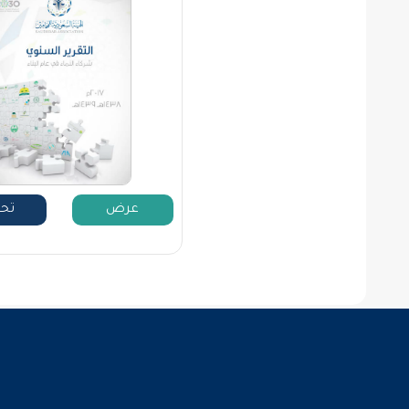
عرض
تح