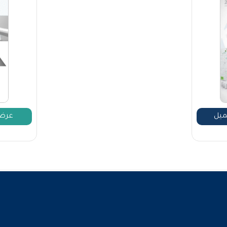
ميل
عرض