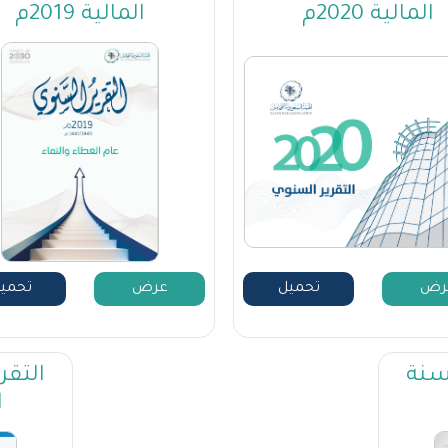
المالية 2020م
المالية 2019م
رض
تحميل
عرض
تحمي
سنة
التقر
ا