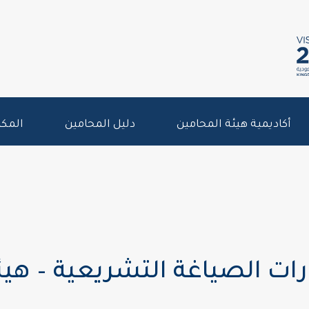
أكاديمية هيئة المحامين
دليل المحامين
المكت
ات الصياغة التشريعية – هيئة الزك