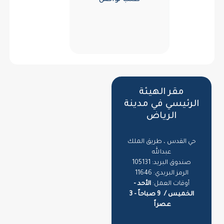
طلب تواصل
مقر الهيئة
الرئيسي في مدينة
الرياض
حي القدس ، طريق الملك
عبدالله
صندوق البريد: 105131
الرمز البريدي: 11646
أوقات العمل:
الأحد -
الخميس /
9 صباحاً - 3
عصراً