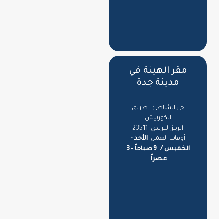
مقر الهيئة في
مدينة جدة
حي الشاطئ ، طريق
الكورنيش
الرمز البريدي: 23511
أوقات العمل:
الأحد -
الخميس /
9 صباحاً - 3
عصراً