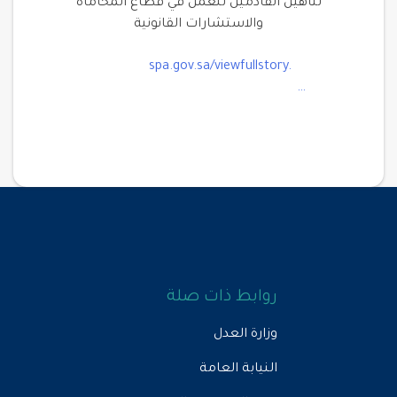
لتأهيل القادمين للعمل في قطاع المحاماة
والاستشارات القانونية
spa.gov.sa/viewfullstory.
…
روابط ذات صلة
وزارة العدل
النيابة العامة