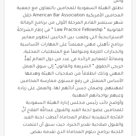
واس
تطلق الهيئة السعودية للمحامين بالتعاون مع جمعية
المحامين الأمريكية American Bar Association خلال
شهر سبتمبر القادم المرحلة الأولى من برنامج الزمالة
القانونية ” Law Practice Fellowship ” في إطار الشراكةً
الاستراتيجيةً التي وقعت بين الجانبين لتطوير معايير
برنامج تأهيلي مهني معتمداً على المهارات الأساسية
والجدارات اللازمة ومتوافقاً مع المتطلبات المحلية،
ومماثلاً للمعايير الرائدة في عدد من دول العالم يُعِدُّ
خريجي الحقوق ” الشريعة والقانون” إلى سوق العمل
المهني وذلك انطلاقاً من صلاحيات الهيئة وهدفها
الأساس المتمثل في رفع مستوى ممارسة المحامين
لمهنتهم، وضمان حسن أدائهم لها، والعمل على زيادة
وعيهم بواجباتهم المهنية .
وأوضح نائب رئيس مجلس إدارة الهيئة السعودية
للمحامين عضو لجنة القيد والقبول عبدالله الفلاج أنَّ
اللائحة التنفيذية لنظام المحاماة أعطت لجنة القيد
والقبول صلاحية تقدير الخبرة، حيث سبق أن اعتمدت
اللجنة برنامج دبلوم المحاماة الذي تقدمه بعض