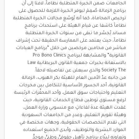
الجامعات ضمن الخبرة المتطلبة نظاماً، لافتا إلى أن
برنامج الزمالة صُمِمَ ليوفر الخبرة اللازمة للحصول على
ترخيص المحاماة، كما أنه يُوسّع مجالات الخبرة المتطلبة
نظاماً كاشفا عن قيام الهيئة على استحداث برنامج
مساند يُجسّر ما تبقى من سنوات الخبرة المتطلبة
نظاماً، حيث يعتمد على الممارسة الحقيقة تحت إشراف
مباشر من محامين مرخصين من خلال “برنامج العيادات
القانونية” والمشابهة لبرنامج Pro Bono Clinics
بالاستعانة بخبرات جمعية القانون البريطانية Law
Society The والذي سيعلن عن تفاصيله لاحقاً.
من جانبه عدّ الأمين العام للهيئة بكر الهبوب، الزمالة
القانونية، أحد الجسور الأساسية للتكامل بين مخرجات
التعليم واحتياجات سوق العمل، وأحد المحفِّزات الرئيسة
لرفع مستوى توطين قطاع الخدمات القانونية، حيث
عَقدت الهيئة عدةَ لقاءاتٍ مع منسوبي وزارة العمل،
وهيئة تقويم التعليم، وعددٍ من الجامعات السعودية
التي تقدم التخصصات الحقوقية، وجهات مختصة في
الموارد البشرية والتوظيف، وأبدى الجميع استعداده
وتعاونه لبنّاء برنامجِ تأهيلٍ حقوقيٍّ وطنيٍّ موحدٍّ