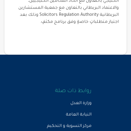
الخليجي بالتعاون مع اتحاد المحامين الخليجيين،
والاعتماد البريطاني بالتعاون مع جمعية المستشارين
البريطانية Solicitors Regulation Authority وذلك بعد
اجتياز متطلباتٍ خاصةٍ وفق برنامج مكثفٍ.
روابط ذات صلة
وزارة العدل
النيابة العامة
مركز التسوية و التحكيم