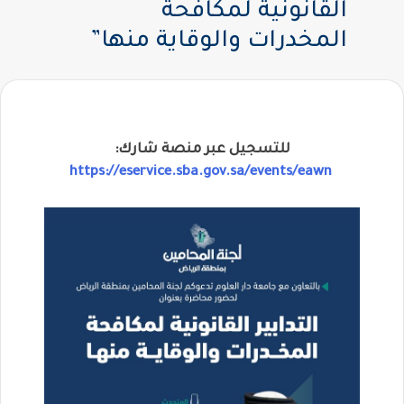
القانونية لمكافحة
المخدرات والوقاية منها”
للتسجيل عبر منصة شارك:
https://
eservice.sba.gov.sa/events/eawn
⁦⁩