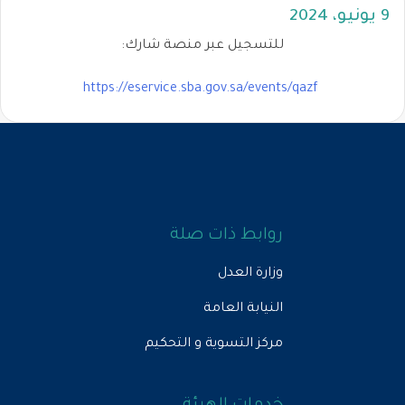
9 يونيو، 2024
للتسجيل عبر منصة شارك:
https://eservice.sba.gov.sa/events/qazf
⁦⁩
روابط ذات صلة
وزارة العدل
النيابة العامة
مركز التسوية و التحكيم