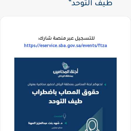
طيف التوحد”
للتسجيل عبر منصة شارك: ⁦⁩
https://
eservice.sba.gov.sa/events/ftza