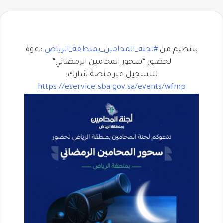
بتنظيم من ⁧
#لجنة_المحامين_بمنطقة_الرياض
⁩ دعوة
لحضور “سحور المحامين الرمضاني”
للتسجيل عبر منصة شارك:
https://
eservice.sba.gov.sa/events/wfmp