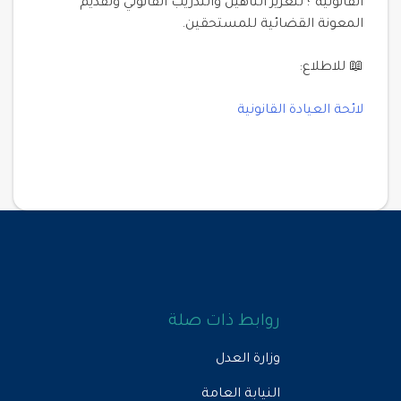
القانونية”؛ لتعزيز التأهيل والتدريب القانوني وتقديم
المعونة القضائية للمستحقين.
📖 للاطلاع:
لائحة العيادة القانونية
روابط ذات صلة
وزارة العدل
النيابة العامة