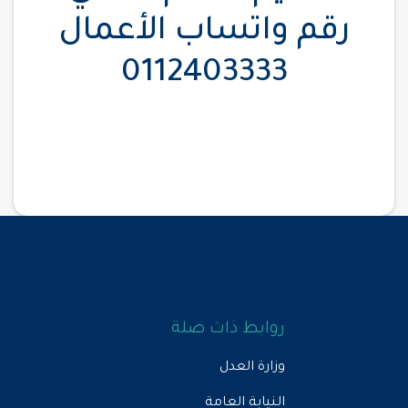
رقم واتساب الأعمال
0112403333
روابط ذات صلة
وزارة العدل
النيابة العامة