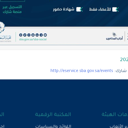
 شارك:
http://eservice.sba.gov.sa/events
ات الهيئة
المكتبة الرقمية
ال
ير الأتعاب
اللوائح والسياسات
إحص