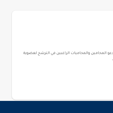
سجلات العضوية الأساسية للعام المالي 2017 يوم الأحد 13 ربيع ثاني الموافق 31 ديسمبر. وتدعو المحامين والمحاميات الراغبين في الترشح لعضوية