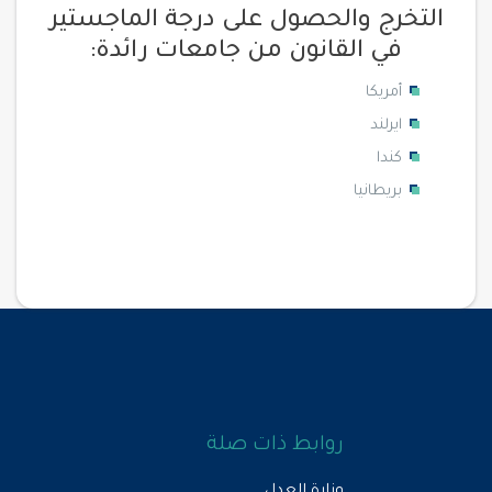
التخرج والحصول على درجة الماجستير
في القانون من جامعات رائدة:
أمريكا
ايرلند
كندا
بريطانيا
روابط ذات صلة