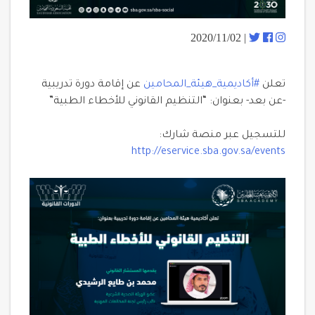
| 2020/11/02
تعلن
#أكاديمية_هيئة_المحامين
عن إقامة دورة تدريبية
-عن بعد- بعنوان: “التنظيم القانوني للأخطاء الطبية”
للتسجيل عبر منصة شارك:
http://eservice.sba.gov.sa/events