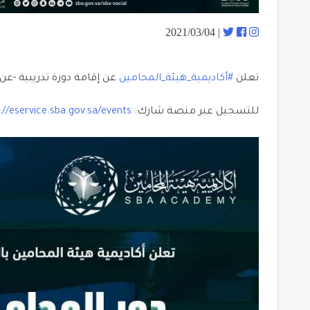
| 2021/03/04
تعلن
#أكاديمية_هيئة_المحامين
عن إقامة دورة تدريبية -عن
للتسجيل عبر منصة شارك:
://eservice.sba.gov.sa/events