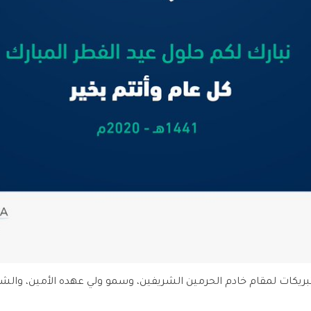
تبريكات لمقام خادم الحرمين الشريفين، وسمو ولي عهده الأمين، والش