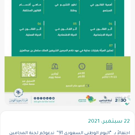
22 سبتمبر، 2021
احتفالاً بـ “اليوم الوطني السعودي 91″ تدعوكم لجنة المحامين