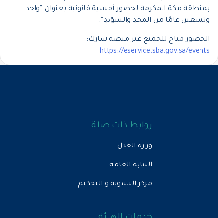
بمنطقة مكة المكرمة لحضور أمسية قانونية بعنوان:”واحد
وتسعين عامًا من المجدِ والسؤددِ”.
الحضور متاح للجميع عبر منصة شارك:
https://eservice.sba.gov.sa/events
روابط ذات صلة
وزارة العدل
النيابة العامة
مركز التسوية و التحكيم
خدمات الهيئة