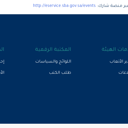
بر منصة شارك:
http://eservice.sba.gov.sa/events
ات الهيئة
المكتبة الرقمية
ال
ير الأتعاب
اللوائح والسياسات
إحص
لاغات
طلب الكتب
الأ