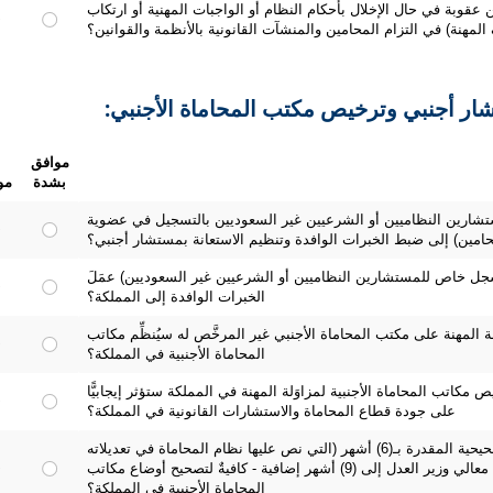
من عقوبة في حال الإخلال بأحكام النظام أو الواجبات المهنية أو ارتكاب
مهنة) في التزام المحامين والمنشآت القانونية بالأنظمة والقوانين؟
شار أجنبي وترخيص مكتب المحاماة الأجنبي:
موافق
بشدة
مو
ستشارين النظاميين أو الشرعيين غير السعوديين بالتسجيل في عضوية
محامين) إلى ضبط الخبرات الوافدة وتنظيم الاستعانة بمستشار أجنبي؟
جل خاص للمستشارين النظاميين أو الشرعيين غير السعوديين) عمَلَ
الخبرات الوافدة إلى المملكة؟
 المهنة على مكتب المحاماة الأجنبي غير المرخَّص له سيُنظِّم مكاتب
المحاماة الأجنبية في المملكة؟
كاتب المحاماة الأجنبية لمزاوَلة المهنة في المملكة ستؤثر إيجابيًّا
على جودة قطاع المحاماة والاستشارات القانونية في المملكة؟
5) هل ترى أن الفترة التصحيحية المقدرة بـ(6) أشهر (التي نص عليها نظام المحاماة في تعديلاته
الجديدة)، والممددة بقرار من معالي وزير العدل إلى (9) أشهر إضافية - كافيةٌ لتصحيح أوضاع مكاتب
المحاماة الأجنبية في المملكة؟