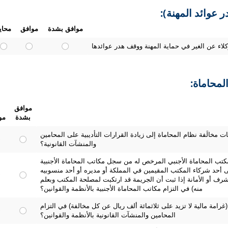
 عوائد المهنة):
موافق بشدة
موافق
محاي
لمحاماة:
موافق
بشدة
مو
 مخالَفة نظام المحاماة إلى زيادة القرارات التأديبية على المحامين
والمنشآت القانونية؟
ب المحاماة الأجنبي المرخص له من سجل مكاتب المحاماة الأجنبية
ى أحد شركاء المكتب المقيمين في المملكة أو مديره أو أحد منسوبيه
رف أو الأمانة إذا ثبت أن الجريمة قد ارتكبت لمصلحة المكتب وبعلم
منه) في التزام مكاتب المحاماة الأجنبية بالأنظمة والقوانين؟
(غرامة مالية لا تزيد على ثلاثمائة ألف ريال عن كل مخالفة) في التزام
المحامين والمنشآت القانونية بالأنظمة والقوانين؟