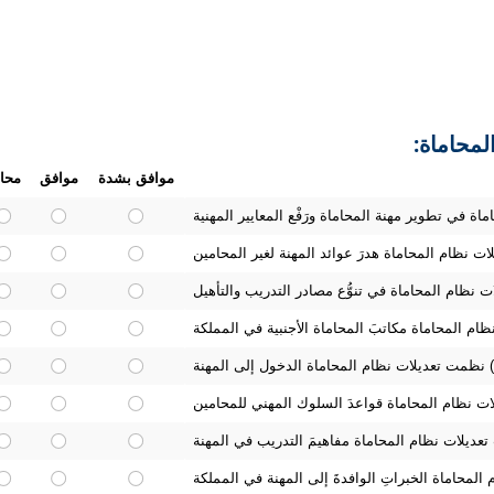
محامين حيال تعديلات نظام المحاماة
لمحاماة:
موافق بشدة
موافق
محاي