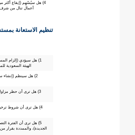
4) هل سيُسْهِم (إيقاع أكثر 
أعمال تنال من شرف ال
تنظيم الاستعانة بمست
1) هل سيؤدي (إلزام الم
الهيئة السعودية لل
2) هل سينظم (إنشاء س
3) هل ترى أن حظر مزاولة
4) هل ترى أن شروط ترخيص م