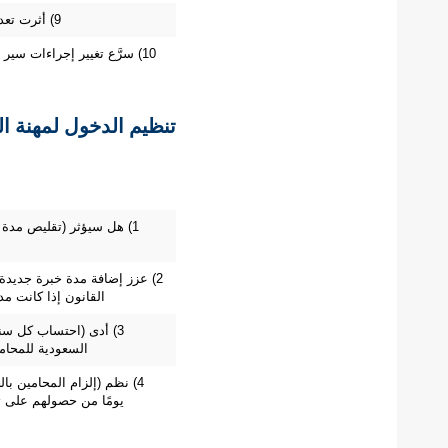
9) أثرت تعديلات نظام المحاماة إيجابيًّا في زيادة عدد المحامين
10) سرَّع تغيير إجراءات سير الدعاوى التأديبية مِن إجراءات رفع الدعاوى التأديبية
تنظيم الدخول لمهنة ال
1) هل سيؤثر (تقليص مدة
2) عزز إضافة مدة خبرة جديدة
القانون إذا كانت م
3) أدى (احتساب كل سنة
السعودية للمحام
4) نظم (إلزام المحامين ب
يومًا من حصولهم على تر