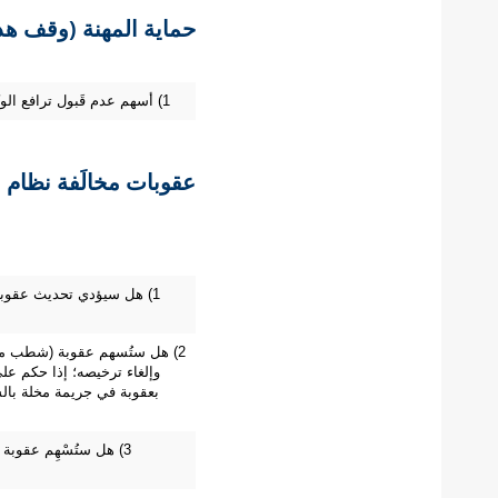
حماية المهنة (وقف هدر
1) أسهم عدم قَبول ترافع الوكلاء عن الغير في حماية المهنة ووقف هدر عوائدها
عقوبات مخالَفة نظام ا
1) هل سيؤدي تحديث عقوبات
2) هل ستُسهم عقوبة (شطب مكت
وإلغاء ترخيصه؛ إذا حكم عل
بعقوبة في جريمة مخلة بالش
3) هل ستُسْهِم عقوبة 