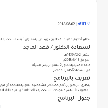
| 2018/08/02
تطلق أكاديمية هيئة المحامين دورة تدريبية بعنوان ” بناء الشخصية 
لسعادة الدكتور / فهد الماجد
الاثنين:2\12\1439هـ
الموافق 13\8\2018م
قاعة الاكاديمية بالدور 2 للمقر الرئيس للهيئة
من الساعة 12ظهرا -4 عصرا
تعريف بالبرنامج
يتطرق البرنامج إلى أهم خصائص الشخصية القانونية الناجحة؛ أي نوع
المهارات الأساسية لنجاحك: الشخصية soft skills / والفنية technical skills
جدول البرنامج