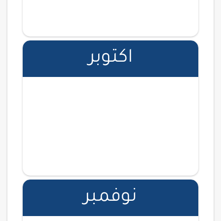
مركز رُدنا للتدريب (رجال), شارع حفصة بنت عمر،
قرب البنك السعودي الفرانسي، الروضة 2، الرياض
13211، السعودية
07 - 08 ابريل
اكتوبر
اضف الفعالية الى التقويم
دورة تدريبية
مشترك
صياغة العقود - المحامية/ كريمة المشرافي
السويدي، الرياض السعودية - سيدات
07 - 08 ابريل
اضف الفعالية الى التقويم
دورة تدريبية
مشترك
صياغة العقود - د. تركي الطيار
نوفمبر
جدة السعودية
05 - 06 ابريل