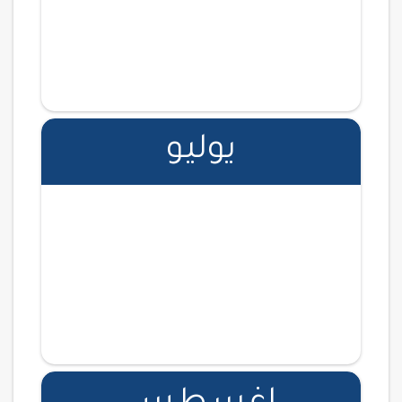
الفصام
14 - 15 ابريل
اضف الفعالية الى التقويم
دورة تدريبية
مشترك
يوليو
صياغة العقود - المحامي / طلال بن محمد
المويشير
سكاكا السعودية
12 ابريل
اضف الفعالية الى التقويم
مؤتمر
مشترك
المنتدى السنوي للحقوقيين 2019
فندق الريتز - كارلتون جدة
11 - 13 ابريل