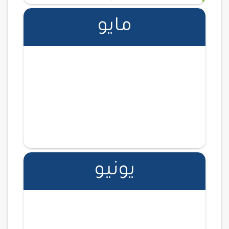
دورة تدريبية
مشترك
مايو
مؤتمر تسوية منازعات الإستثمار - رؤية
2035
الكويت‎ - فندق ومركز مؤتمرات ميلينيوم
16 - 17 ابريل
اضف الفعالية الى التقويم
دورة تدريبية
مشترك
التعريف بحق الحضانة والنفقة والولاية
والوصاية من واقع عمل المحاكم - المدربة /
كريمة المشرافي
السويدي، الرياض السعودية - سيدات
يونيو
15 ابريل
اضف الفعالية الى التقويم
دورة تدريبية
مشترك
صياغة اللوائح القانونية - المدرب / محمد