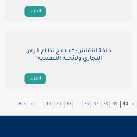
المزيد
حلقة النقاش: “ملامح نظام الرهن
التجاري ولائحته التنفيذية”
المزيد
«
...
10
20
30
...
36
37
38
39
40
« F