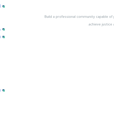
أ
Build a professional community capable of p
achieve justice
د
ا
ا