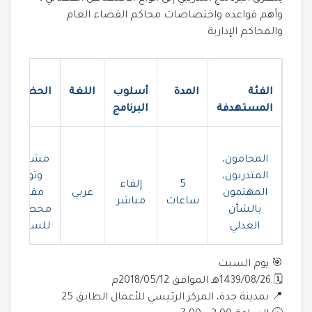
وأهم قواعده واختصاصات محاكم القضاء العام
والمحاكم الإدارية
الفئة
المدة
أسلوب
اللغة
الحضور
المستهدفة
البرنامج
المحامون،
مشترك،
المتدربون،
وتوجد
5
إلقاء
المهتمون
عربي
مقاعد
ساعات
مباشر
بالشأن
مخصصة
العدلي
للسيدات
🎯 يوم السبت
🗓 1439/08/26هـ الموافق 2018/05/12م
📍 بمدينة جدة، المركز الرئيسي للأعمال الطابق 25