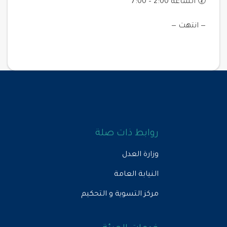
🕢 الساعة 2:00 – 7:00
— انتهت —
روابط ذات صلة
وزارة العدل
النيابة العامة
مركز التسوية و التحكيم