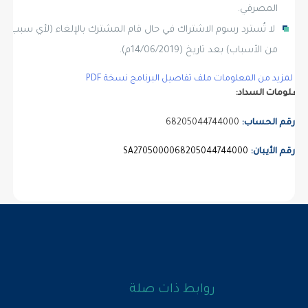
المصرفي.
لا تُسترد رسوم الاشتراك في حال قام المشترك بالإلغاء (لأي سبب
من الأسباب) بعد تاريخ (14/06/2019م).
لمزيد من المعلومات ملف تفاصيل البرنامج نسخة PDF
لومات السداد:
رقم الحساب:
68205044744000
رقم الأيبان:
SA2705000068205044744000
روابط ذات صلة