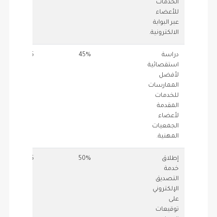
الخدمات
للأعضاء
عبر البوابة
الالكترونية.
دراسة
45%
0.5
.45
استقصائية
لأفضل
الممارسات
للخدمات
المقدمة
لأعضاء
الجمعيات
المهنية.
إطلاق
50%
0.5
0.5
خدمة
التصديق
الإلكتروني
على
توقيعات