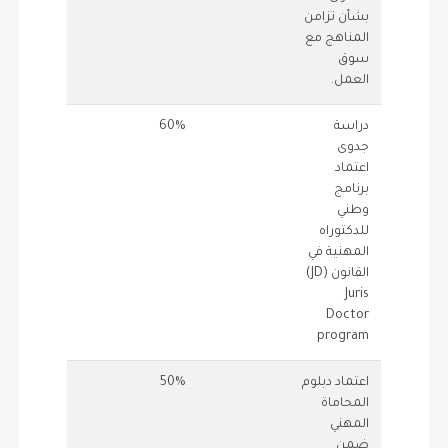
بشأن تزامن
المناهج مع
سوق
العمل.
دراسة
60%
0.5
0.6
جدوى
اعتماد
برنامج
وطني
للدكتوراه
المهنية في
القانون (JD)
Juris
Doctor
program
اعتماد دبلوم
50%
0.75
0.5
المحاماة
المهني
ضمن