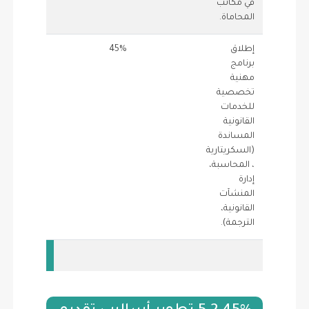
في مكاتب
المحاماة.
إطلاق
45%
1
45
برنامج
مهنية
تخصصية
للخدمات
القانونية
المساندة
(السكريتارية
، المحاسبة،
إدارة
المنشآت
القانونية،
الترجمة).
10