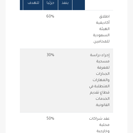
ينفذ
جزئيا
للهدف
الإ
اطلاق
60%
1.5
.6
أكاديمية
الهيئة
السعودية
للمحامين.
إجراء دراسة
30%
1
.3
مسحية
لمعرفة
الجدارات
والمهارات
المتطلبة في
قطاع تقديم
الخدمات
القانونية.
عقد شراكات
50%
1
.5
محلية
وخارجية