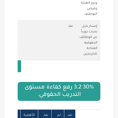
ودور الهيئة
وفرص
التوظيف.
إصدار دليل
نفذ
0.75
1
يحدث دورياً
عن الوظائف
الحقوقية
المتاحة
للخريجين.
10
30% 3.2 رفع كفاءة مستوى
التدريب الحقوقي.
نفذ
لم
نفذ
الأهمية
للمبادرة
نس