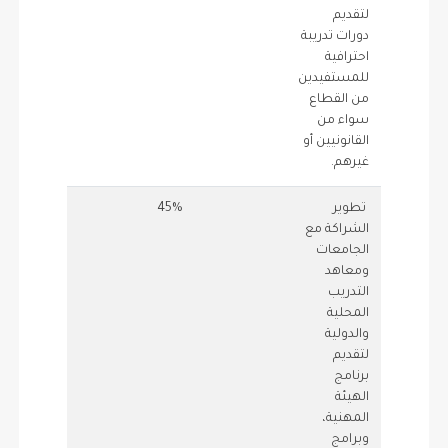
لتقديم
دورات تدريبة
احترافية
للمستفيدين
من القطاع
سواء من
القانونيين أو
غيرهم.
تطوير
45%
1
45
الشراكة مع
الجامعات
ومعاهد
التدريب
المحلية
والدولية
لتقديم
برنامج
الهيئة
المهنية،
وبرامج