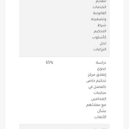
لتقديم
الخدمات
القانونية
وتضمينه
شرط
التحكيم
كأسلوب
لحل
النزاعات.
دراسة
65%
1.5
65
جدوى
إطلاق مركز
تحكيم خاص
بالفصل في
منازعات
المحامين
مع عملائهم
بشأن
الأتعاب.