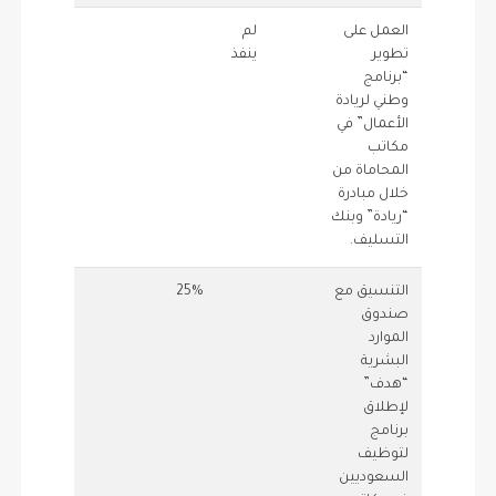
العمل على
لم
0.75
0
تطوير
ينفذ
“برنامج
وطني لريادة
الأعمال” في
مكاتب
المحاماة من
خلال مبادرة
“ريادة” وبنك
التسليف.
التنسيق مع
25%
1
25
صندوق
الموارد
البشرية
“هدف”
لإطلاق
برنامج
لتوظيف
السعوديين