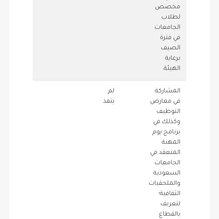
مخصص
لطلاب
الجامعات
في فترة
الصيف
برعاية
الهيئة.
المشاركة
لم
0.5
0
في معارض
ينفذ
التوظيف
وكذلك في
برنامج يوم
المهنة
المنعقد في
الجامعات
السعودية
والملحقيات
الثقافية؛
لتعريف
بالقطاع