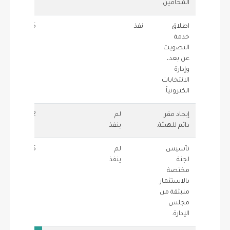
المحامين.
اطلاق
نفذ
0.5
1
خدمة
التصويت
عن بعد،
وإدارة
الانتخابات
الكترونياً.
إيجاد مقر
لم
2
0
دائم للهيئة.
ينفذ
تأسيس
لم
0.5
0
لجنة
ينفذ
مختصة
بالاستثمار
منبثقة من
مجلس
الإدارة.