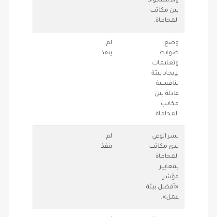
والاستحواذ
بين مكاتب
المحاماة.
وضع
لم
0.5
0
ضوابط
ينفذ
وتعليمات
لإيجاد بيئة
تنافسية
عادلة بين
مكاتب
المحاماة.
نشر الوعي
لم
0.5
0
لدى مكاتب
ينفذ
المحاماة
بمعايير
مؤشر
«أفضل بيئة
عمل».