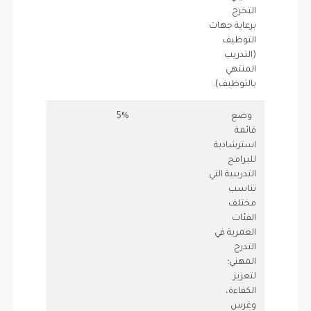
التخرج
برعاية جهات
التوظيف
(التدريب
المنتهي
بالتوظيف).
وضع
5%
0.5
.05
قائمة
استرشادية
للبرامج
التدريبية التي
تناسب
مختلف
الفئات
العمرية في
التدرج
المهني؛
لتعزيز
الكفاءة،
وغرس