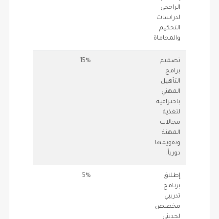
الراجحي
لدراسات
التحكيم
والمحاماة
تصميم
15%
0.5
.15
برامج
التأهيل
المهني
باحترافية
لتغذية
مجالات
المهنة
وتقويمها
دورياً.
إطلاق
5%
0.75
.05
برنامج
تدريبي
مخصص
لحديثي