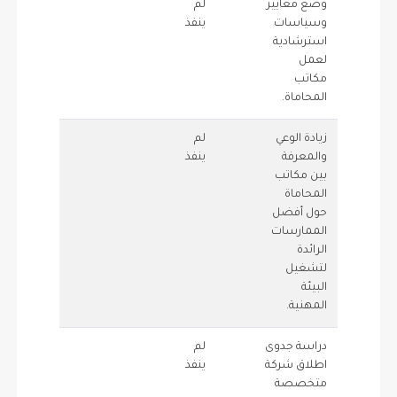
وضع معايير
لم
1.5
0
وسياسات
ينفذ
استرشادية
لعمل
مكاتب
المحاماة.
زيادة الوعي
لم
0.5
0
والمعرفة
ينفذ
بين مكاتب
المحاماة
حول أفضل
الممارسات
الرائدة
لتشغيل
البيئة
المهنية.
دراسة جدوى
لم
1
0
اطلاق شركة
ينفذ
متخصصة