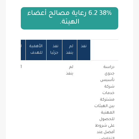
38% 6.2 رعاية مصالح أعضاء
الهيئة.
نفذ
لم
نفذ
الأهمية
للمبادرة
نسب
ينفذ
جزئيا
للهدف
الإن
دراسة
لم
1
0
جدوى
ينفذ
تأسيس
شركة
خدمات
مشتركة
بين الهيئات
المهنية
للحصول
على شروط
أفضل عند