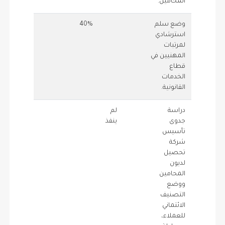
المحامين.
وضع سلم
40%
1
0.4
استرشادي
لمرتبات
المهنيين في
قطاع
الخدمات
القانونية.
دراسة
لم
1.5
0
جدوى
ينفذ
تأسيس
شركة
تحصيل
لديون
المحامين
ووضع
التصنيف
الائتماني
للعملاء،