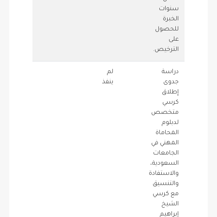
سنوات
الخبرة
للحصول
على
الترخيص.
دراسة
لم
0.5
0
جدوى
ينفذ
إطلاق
كرسي
متخصص
لدبلوم
المحاماة
المهني في
الجامعات
السعودية،
والاستفادة
والتنسيق
مع كرسي
الشيخ
إبراهيم