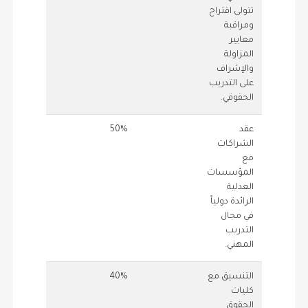
تتولى اقتراح
ومراقبة
معايير
المزاولة
والإشراف
على التدريب
الحقوقي.
عقد
50%
0.75
0.5
الشراكات
مع
المؤسسات
العدلية
الرائدة دولياً
في مجال
التدريب
المهني.
التنسيق مع
40%
0.5
0.4
كليات
الحقوق