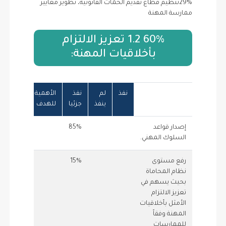
29%تنظيم قطاع تقديم الخمات القانونية، تطوير معايير
ممارسة المهنة
60% 1.2 تعزيز الالتزام
بأخلاقيات المهنة:
نفذ
لم
نفذ
الأهمية
للمبادرة
ينفذ
جزئيا
للهدف
إصدار قواعد
85%
5
السلوك المهني.
رفع مستوى
15%
1.5
نظام المحاماة
بحيث يسهم في
تعزيز الالتزام
الأمثل بأخلاقيات
المهنة وفقاً
للممارسات