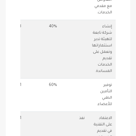
التفاوض
مع مقدمي
الخدمات.
إنشاء
40%
3
0.4
شركة تابعة
للهيئة تدير
استثماراتها
وتعمل على
تقديم
الخدمات
المساندة.
توفير
60%
1
0.6
التأمين
الطبي
للأعضاء.
الاعتماد
نفذ
1
1
على التقنية
في تقديم