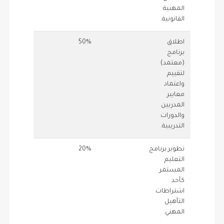
المهنية
القانونية.
اطلاق
50%
1
.5
برنامج
(معتمد)
لتقييم
واعتماد
معايير
المدربين
والدورات
التدريبية.
تطوير برنامج
20%
1.5
.2
التعليم
المستمر
كأحد
اشتراطات
التأهيل
المهني.