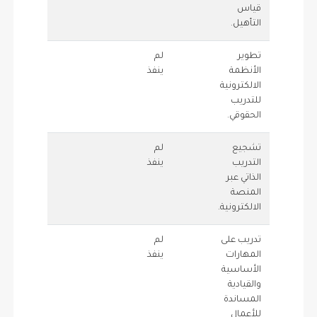
قياس
التأهيل.
تطوير
لم
1
0
الأنظمة
ينفذ
الالكترونية
للتدريب
الحقوقي.
تشجيع
لم
1
0
التدريب
ينفذ
الذاتي عبر
المنصة
الالكترونية.
تدريب على
لم
1
0
المهارات
ينفذ
الأساسية
والقيادية
المساندة
للأعمال