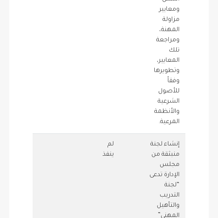
ومعايير
مزاولة
المهنة،
ومراجعة
تلك
المعايير،
وتطويرها
وفقاً
للأصول
الشرعية
والأنظمة
المرعية.
إنشاء لجنة
لم
0.75
0
منبثقة من
ينفذ
مجلس
الإدارة تدعى
“لجنة
التدريب
والتأهيل
المهني”