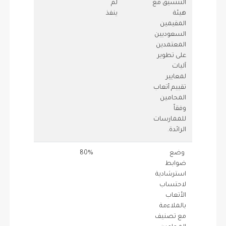
التنسيق مع
لم
1
0
هيئة
ينفذ
المقيمين
السعوديين
المعتمدين
على تطوير
آليات
لمعايير
تقييم أتعاب
المحامين
وفقاً
للممارسات
الرائدة.
وضع
80%
1
0.8
ضوابط
استرشادية
لاحتساب
الأتعاب
بالملاءمة
مع تصنيف