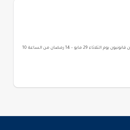
تدعوكم الهيئة السعودية للمحامين لملتقى المحاميات الرمضاني يعقد برعاية مكتب مرام بنت ناصر الحركان محامون مستشارون قانونيون يوم الثلاثاء 29 مايو – 14 رمضان من الساعة 10