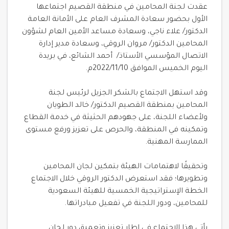
عقدت لجنة المحامين في منطقة القصيم اجتماعها
الأول بحضور سعادة المشرف العام على الأمانة العامة
الدكتور/ علاء ناجي، وسعادة مساعد الأمين العام لشؤون
المحامين الدكتور/ مروان الروقي، وسعادة مدير إدارة
الاتصال المؤسسي الأستاذ/ أحمد الشائع، في بريدة
اليوم الخميس الموافق 2022/11/10م.
وقد استهل الاجتماع بالشكر الجزيل لرئيس لجنة
المحامين بمنطقة القصيم الدكتور/ خالد الطويان
ولأعضاء اللجنة، على جهودهم الحثيثة في خدمة القطاع
وتمكينه في المنطقة، والحرص على تعزيز ورفع مستوى
الممارسة المهنية.
وتحقيقًا لاهتمامات الهيئة بتمكين لجان المحامين
وتطويرها؛ فقد استعرض الدكتور الروقي خلال الاجتماع
الخطة الإستراتيجية الخمسية للهيئة السعودية
للمحامين، ودور اللجنة في تفعيل مبادراتها.
يأتي هذا الاجتماع في إطار تعزيز وتعميق دور لجان