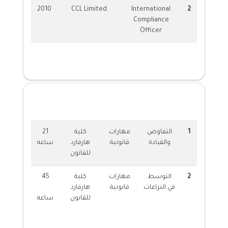
2010
CCL Limited
International
2
Compliance
Officer
الدورات المقدمة
1
التفاوض
مهارات
كلية
21
والقيادة
قانونية
هارفارد
ساعه
للقانون
2
التوسط
مهارات
كلية
45
في النزاعات
قانونية
هارفارد
للقانون
ساعه