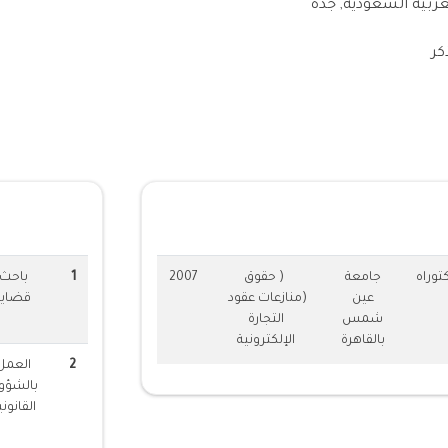
عربية السعودية, جدة
كر
ت الاكادمية
الخبرات العم
توراه
جامعة
( حقوق
2007
1
باحث
عين
(منازعات عقود
قضايا
شمس
التجارة
بالقاهرة
الإلكترونية
2
العمل
بالشؤو
القانوني