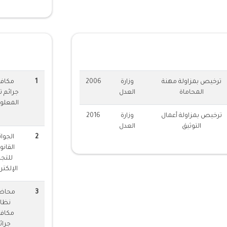
ات المهنية
الدورات المق
ترخيص بمزاولة مهنة
وزارة
2006
1
مكاف
المحاماة
العدل
جرائم ت
المعلو
ترخيص بمزاولة أعمال
وزارة
2016
التوثيق
العدل
2
الجوا
القانو
للتجا
الإلكتر
3
محاض
نظا
مكاف
جرائ