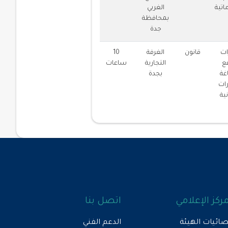
اتية
الغربي
بمحافظة
جدة
ات
قانون
الغرفة
10
فع
التجارية
ساعات
غة
بجدة
رات
نية
مركز الإعلامي
اتصل بنا
ائيات الهيئة
الدعم الفني