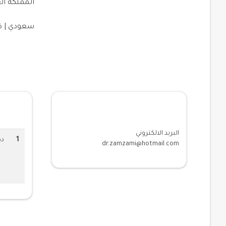
المملكة ال
سعودي | ذ
معلومات الاتصال
المؤهلا
البريد الالكتروني
1
دك
dr.zamzami@hotmail.com