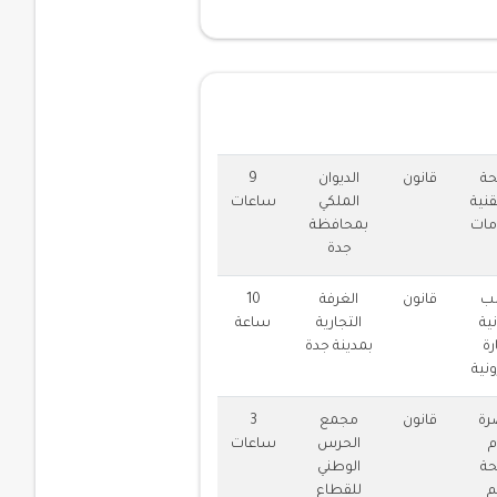
دمة
حة
قانون
الديوان
9
قنية
الملكي
ساعات
مات
بمحافظة
جدة
نب
قانون
الغرفة
10
نية
التجارية
ساعة
رة
بمدينة جدة
ونية
رة
قانون
مجمع
3
م
الحرس
ساعات
حة
الوطني
م
للقطاع