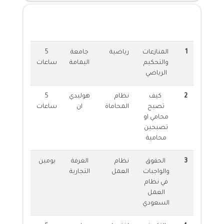
الدورات المقدمة
1
المنازعات
رياضية
جامعة
5
والتحكيم
اليمامة
ساعات
الرياضي
2
كيف
نظام
هوليدي
5
تصبح
المحاماة
ان
ساعات
محامي او
تصبحين
محامية
3
الحقوق
نظام
الغرفة
يومين
والواجبات
العمل
التجارية
في نظام
العمل
السعودي