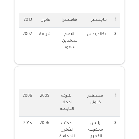
1
ماجستير
هافسترا
قانون
2013
2
بكالوريوس
الامام
شريعة
2002
محمد بن
سعود
الخبرات العملية
1
مستشار
شركة
2005
2006
قانوني
امجاد
القابضة
2
رئيس
مكتب
2006
2018
مجموعة
العُمري
العُمري
للمحاماة