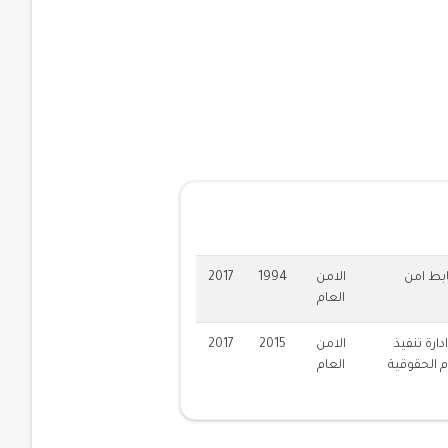
لية
ط امن
الامن
1994
2017
العام
دارة تنفيذ
الامن
2015
2017
م الحقوقية
العام