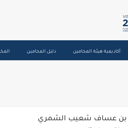
أكاديمية هيئة المحامين
دليل المحامين
المكت
بن عساف شعيب الشمري