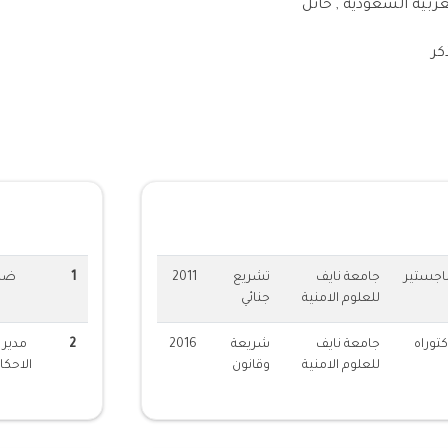
عربية السعودية , حائل
كر
ت الاكادمية
الخبرات العم
اجستير
جامعة نايف
تشريع
2011
1
ضاب
للعلوم الامنية
جنائي
كتوراه
جامعة نايف
شريعة
2016
2
مدير ا
للعلوم الامنية
وقانون
الاحكا