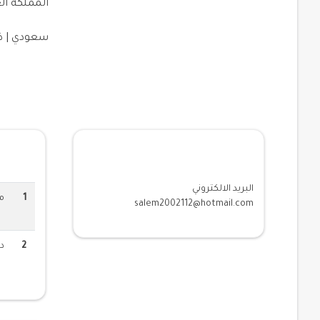
المملكة ال
سعودي | ذ
معلومات الاتصال
المؤهلا
البريد الالكتروني
1
م
salem2002112@hotmail.com
2
د