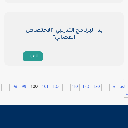
ج التدريبي “الاختصاص
القضائي”
المزيد
First
«
...
10
20
30
...
98
99
100
101
102
...
11