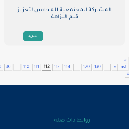
المجتمعية للمحامين لتعزيز
قيم النزاهة
المزيد
First
«
...
10
20
30
...
110
111
112
113
114
...
12
وابط ذات صلة