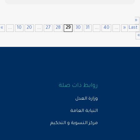
First
«
...
10
20
...
27
28
29
30
31
...
40
...
»
روابط ذات صلة
وزارة العدل
النيابة العامة
مركز التسوية و التحكيم